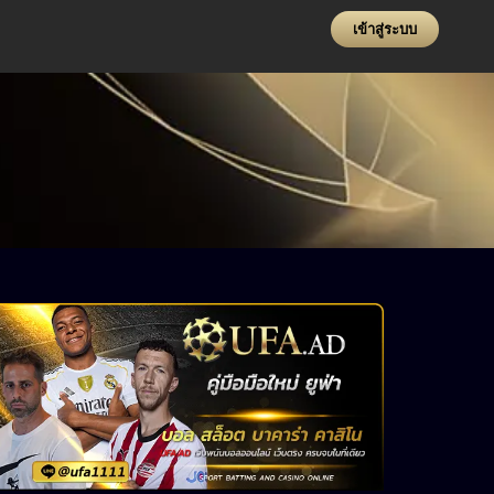
เข้าสู่ระบบ