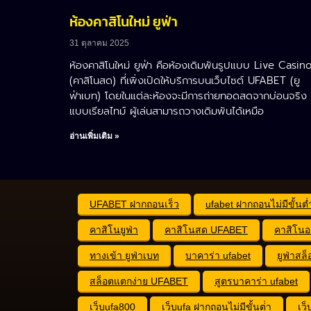
ห้องคาสิโนใหม่ ยูฟ่า
31 ตุลาคม 2025
ห้องคาสิโนใหม่ ยูฟ่า คือห้องเดิมพันรูปแบบ Live Casin
(คาสิโนสด) ที่เพิ่งเปิดให้บริการบนเว็บไซต์ UFABET (ยู
ฟ่าเบท) โดยในแต่ละห้องจะมีการถ่ายทอดสดจากบ่อนจริง
แบบเรียลไทม์ ผู้เล่นสามารถวางเดิมพันได้เหมือ
อ่านเพิ่มเติม »
UFABET ฝากถอนเร็ว
ufabet ฝากถอนไม่มีขั้นต่
คาสิโนยูฟ่า
คาสิโนสด UFABET
คาสิโนอ
ทางเข้า ยูฟ่าเบท
บาคาร่า ufabet
ยูฟ่าสล
สล็อตแตกง่าย UFABET
สูตรบาคาร่า ufabet
เว็บufa800
เว็บufa ฝากถอนไม่มีขั้นต่ํา
เว